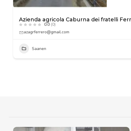
Azienda agricola Caburna dei fratelli Fer
0.0
(0)
azagrferrero@gmail.com
Saanen