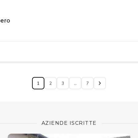
rero
1
2
3
…
7
AZIENDE ISCRITTE