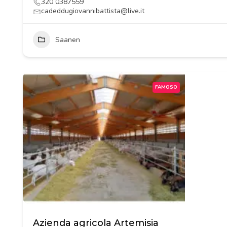
320 0387559
cadeddugiovannibattista@live.it
Saanen
FAMOSO
Azienda agricola Artemisia