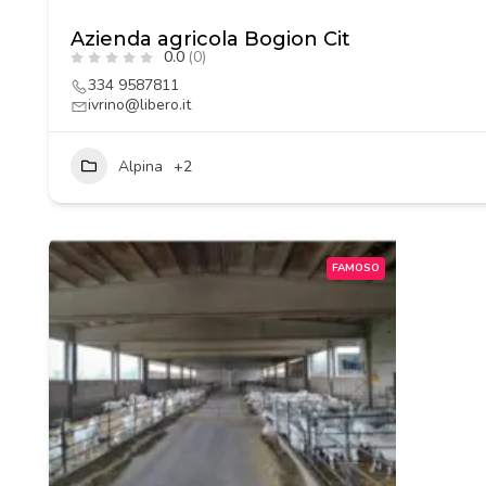
Azienda agricola Bogion Cit
0.0
(0)
334 9587811
ivrino@libero.it
Alpina
+2
FAMOSO