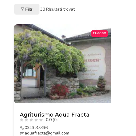
38
RIsultati trovati
Filtri
FAMOSO
Agriturismo Aqua Fracta
0.0
(0)
0343 37336
aquafracta@gmail.com