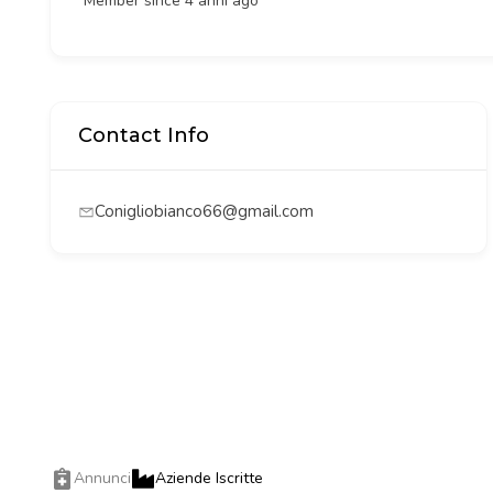
Member since 4 anni ago
Contact Info
Conigliobianco66@gmail.com
Annunci
Aziende Iscritte