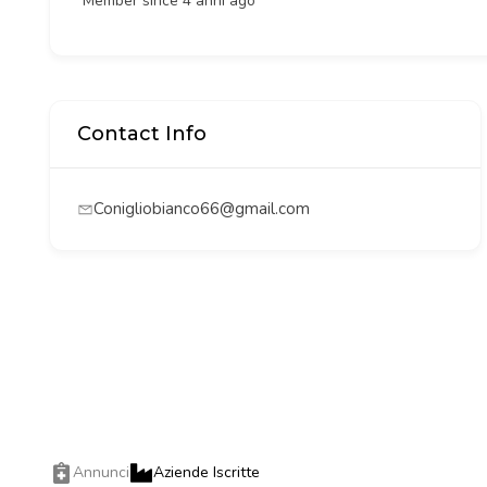
Member since 4 anni ago
Contact Info
Conigliobianco66@gmail.com
Annunci
Aziende Iscritte