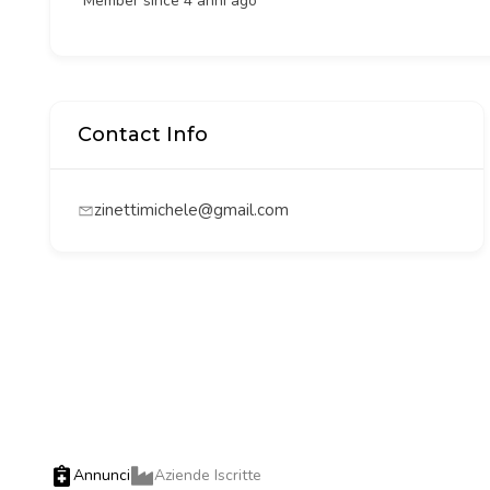
Member since 4 anni ago
Contact Info
zinettimichele@gmail.com
Annunci
Aziende Iscritte