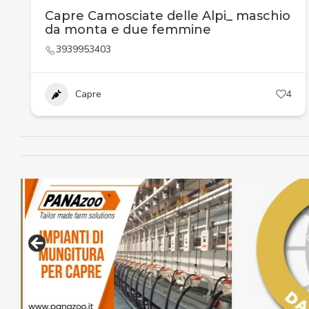
Capre Camosciate delle Alpi_ maschio
da monta e due femmine
3939953403
Capre
4