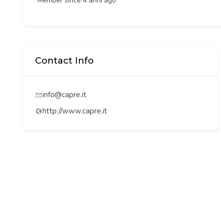
Member since 4 anni ago
Contact Info
info@capre.it
http://www.capre.it