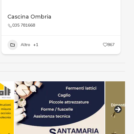
Cascina Ombria
035 781668
Altro
+1
867