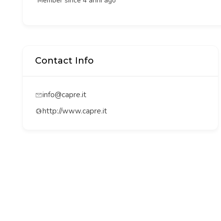
Member since 4 anni ago
Contact Info
info@capre.it
http://www.capre.it