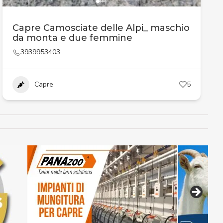
Capre Camosciate delle Alpi_ maschio
da monta e due femmine
3939953403
Capre
5