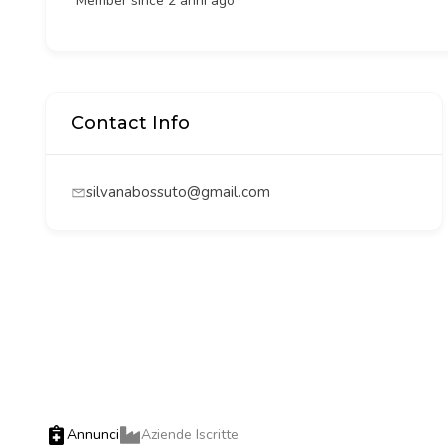
Member since 2 anni ago
Contact Info
silvanabossuto@gmail.com
Annunci
Aziende Iscritte