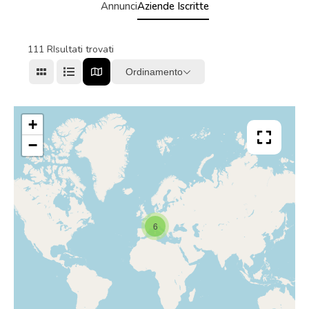
Annunci
Aziende Iscritte
111
RIsultati trovati
Ordinamento
+
−
6