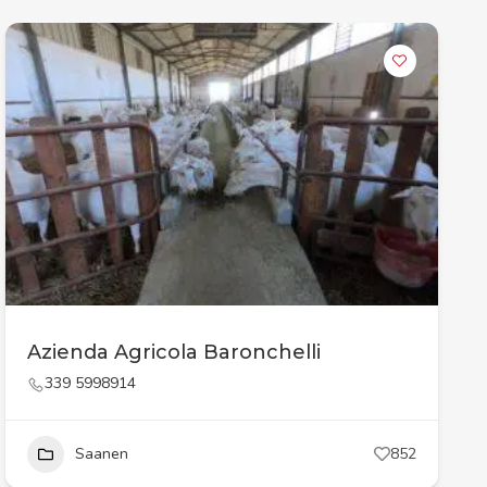
Azienda Agricola Baronchelli
339 5998914
Saanen
852