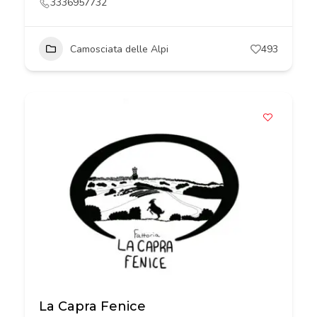
3336957732
Camosciata delle Alpi
493
La Capra Fenice