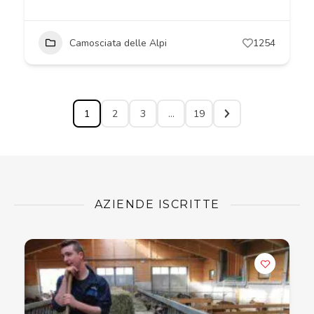
Camosciata delle Alpi
1254
1
2
3
…
19
AZIENDE ISCRITTE