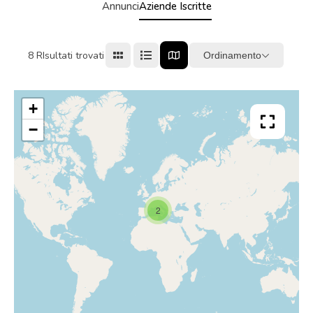
Annunci
Aziende Iscritte
8
RIsultati trovati
Ordinamento
+
−
2