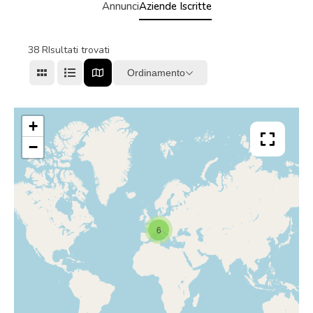
Annunci
Aziende Iscritte
38
RIsultati trovati
Ordinamento
+
−
6