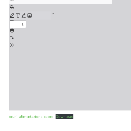
bruni_alimentazione_capre
Download