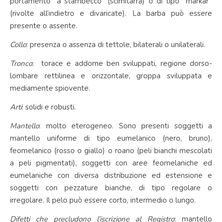
portamento “a stambecco” (scimitarra) o di tipo “markar”
(rivolte all’indietro e divaricate). La barba può essere
presente o assente.
Collo
: presenza o assenza di tettole, bilaterali o unilaterali.
Tronco
: torace e addome ben sviluppati, regione dorso-
lombare rettilinea e orizzontale, groppa sviluppata e
mediamente spiovente.
Arti
: solidi e robusti.
Mantello
: molto eterogeneo. Sono presenti soggetti a
mantello uniforme di tipo eumelanico (nero, bruno),
feomelanico (rosso o giallo) o roano (peli bianchi mescolati
a peli pigmentati), soggetti con aree feomelaniche ed
eumelaniche con diversa distribuzione ed estensione e
soggetti con pezzature bianche, di tipo regolare o
irregolare. Il pelo può essere corto, intermedio o lungo.
Difetti che precludono l’iscrizione al Registro
: mantello