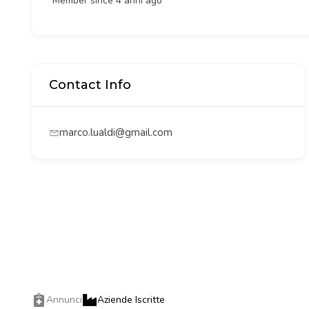
Member since 4 anni ago
Contact Info
marco.lualdi@gmail.com
Annunci
Aziende Iscritte