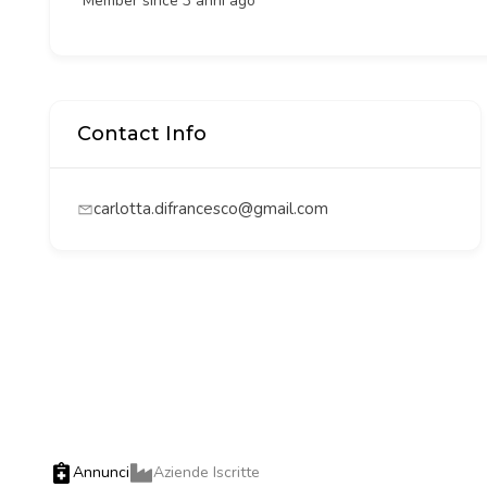
Member since 3 anni ago
Contact Info
carlotta.difrancesco@gmail.com
Annunci
Aziende Iscritte