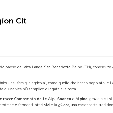
ion Cit
colo paese dell’alta Langa, San Benedetto Belbo (CN), conosciuto g
inirsi una “famiglia agricola”, come quelle che hanno popolato le L
di una vita più semplice e legata alla terra.
e razze Camosciata delle Alpi
,
Saanen
e
Alpina
, grazie a cui 
proteine e fermenti lattici vivi e la
giunca
, una cacioricotta tradizi