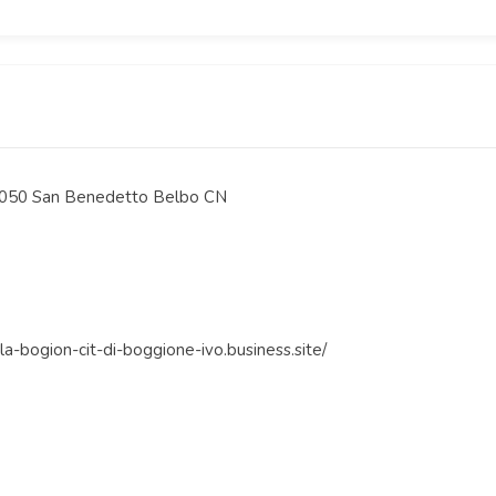
2050 San Benedetto Belbo CN
ola-bogion-cit-di-boggione-ivo.business.site/