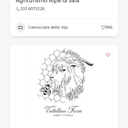
Agriturismo Alpe di Sala
333 6073226
Camosciata delle Alpi
966