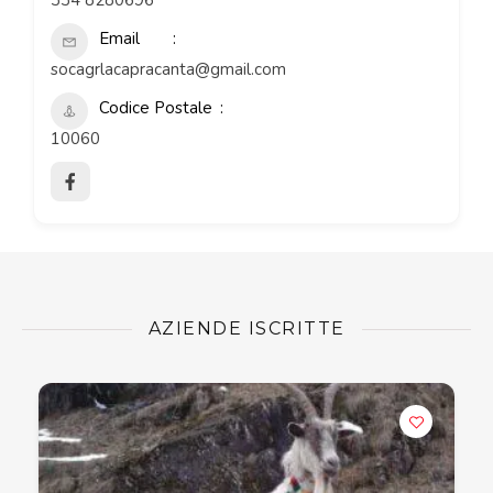
334 8280696
Email
socagrlacapracanta@gmail.com
Codice Postale
10060
AZIENDE ISCRITTE