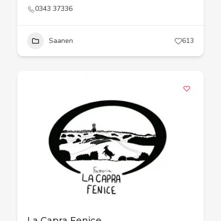
0343 37336
Saanen
613
La Capra Fenice