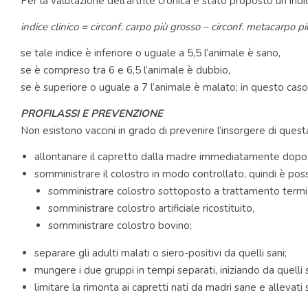
Per la valutazione dell’artrite cronica è stato proposto un ind
indice clinico = circonf. carpo più grosso – circonf. metacarpo pi
se tale indice è inferiore o uguale a 5,5 l’animale è sano,
se è compreso tra 6 e 6,5 l’animale è dubbio,
se è superiore o uguale a 7 l’animale è malato; in questo caso 
PROFILASSI E PREVENZIONE
Non esistono vaccini in grado di prevenire l’insorgere di questa
allontanare il capretto dalla madre immediatamente dopo i
somministrare il colostro in modo controllato, quindi è poss
somministrare colostro sottoposto a trattamento termi
somministrare colostro artificiale ricostituito,
somministrare colostro bovino;
separare gli adulti malati o siero-positivi da quelli sani;
mungere i due gruppi in tempi separati, iniziando da quelli s
limitare la rimonta ai capretti nati da madri sane e allevati