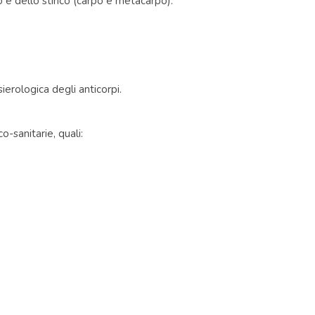
io e dello stinco (carpo e metacarpo):
ierologica degli anticorpi.
o-sanitarie, quali: