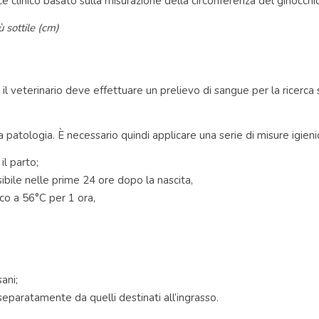
ice clinico basato sulla misurazione della circonferenza del ginocch
ù sottile (cm)
il veterinario deve effettuare un prelievo di sangue per la ricerca s
 patologia. È necessario quindi applicare una serie di misure igienic
l parto;
ibile nelle prime 24 ore dopo la nascita,
co a 56°C per 1 ora,
ani;
 separatamente da quelli destinati all’ingrasso.