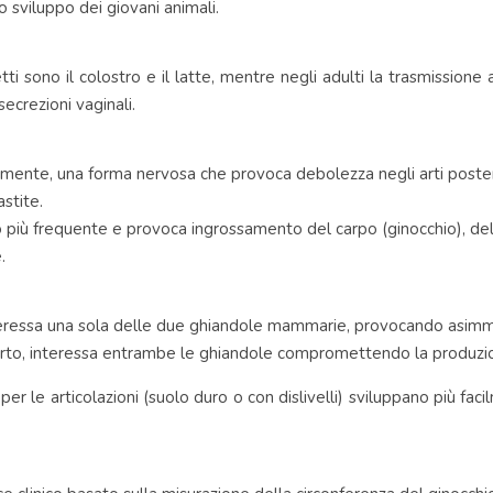
o sviluppo dei giovani animali.
etti sono il colostro e il latte, mentre negli adulti la trasmission
secrezioni vaginali.
ramente, una forma nervosa che provoca debolezza negli arti posterio
astite.
mo più frequente e provoca ingrossamento del carpo (ginocchio), del 
.
teressa una sola delle due ghiandole mammarie, provocando asimm
arto, interessa entrambe le ghiandole compromettendo la produzio
per le articolazioni (suolo duro o con dislivelli) sviluppano più faci