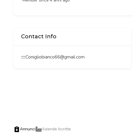
Member since 4 anni ago
Contact Info
Conigliobianco66@gmail.com
Annunci
Aziende Iscritte