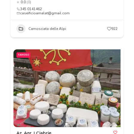
0.0
(0)
345 0141462
caseificioamalat@gmail.com
Camosciata delle Alpi
922
FAMOSO
Az. Agr. I Ciabrie