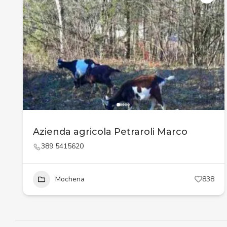
Azienda agricola Petraroli Marco
389 5415620
Mochena
838