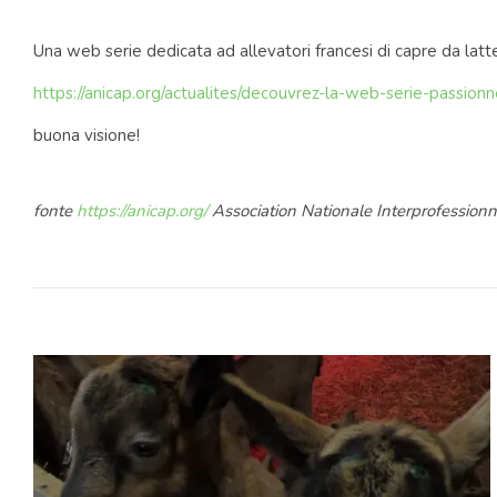
Una web serie dedicata ad allevatori francesi di capre da latte 
https://anicap.org/actualites/decouvrez-la-web-serie-passio
buona visione!
fonte
https://anicap.org/
Association Nationale Interprofessionn