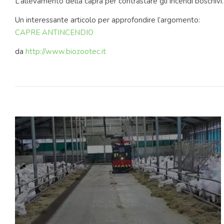
L’allevamento della capra per contrastare gli incendi boschivi.
Un interessante articolo per approfondire l’argomento:
CAPRE ANTINCENDIO
da
http://www.biozootec.it