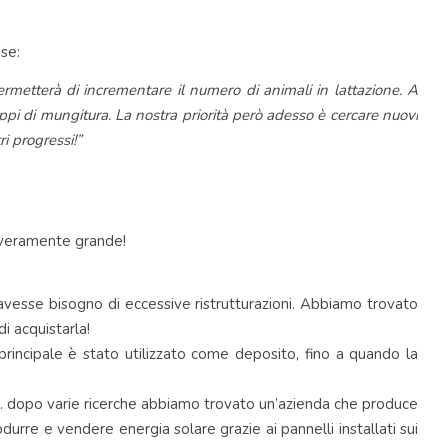
se:
ermetterà di incrementare il numero di animali in lattazione. A
uppi di mungitura. La nostra priorità però adesso è cercare nuovi
i progressi!”
tà veramente grande!
vesse bisogno di eccessive ristrutturazioni. Abbiamo trovato
i acquistarla!
principale è stato utilizzato come deposito, fino a quando la
e… dopo varie ricerche abbiamo trovato un’azienda che produce
durre e vendere energia solare grazie ai pannelli installati sui