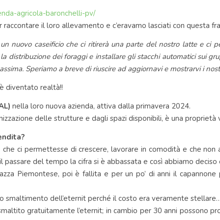
enda-agricola-baronchelli-pv/
raccontare il loro allevamento e c’eravamo lasciati con questa fra
 nuovo caseificio che ci ritirerà una parte del nostro latte e ci p
a distribuzione dei foraggi e installare gli stacchi automatici sui gr
ssima. Speriamo a breve di riuscire ad aggiornavi e mostrarvi i nostr
è diventato realtà!!
AL)
nella loro nuova azienda, attiva dalla primavera 2024.
anizzazione delle strutture e dagli spazi disponibili, è una proprie
endita?
 che ci permettesse di crescere, lavorare in comodità e che non a
 il passare del tempo la cifra si è abbassata e così abbiamo deciso d
razza Piemontese, poi è fallita e per un po’ di anni il capannone 
o smaltimento dell’eternit perché il costo era veramente stellar
 smaltito gratuitamente l’eternit; in cambio per 30 anni possono pro