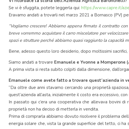
Vi ricordate la storia dell’Azienda Agricola Baronchelli?
Se vi è sfuggita, potete leggerla qui:
https://www.capre.it/azi
Eravamo andati a trovarli nel marzo 2021 a Bornasco (PV) per 
“Vogliamo crescere! Abbiamo appena firmato il contratto con un
breve vorremmo acquistare il carro miscelatore per velocizzare l
spazi e strutture perché abbiamo quasi raggiunto la capacità ma
Bene, adesso questo loro desiderio, dopo moltissimi sacrifici, 
Siamo andati a trovare
Emanuele e Yvonne a Momperone (
A prima vista si resta subito colpiti dalla dimensione, dall’org
Emanuele come avete fatto a trovare quest’azienda in v
“Da oltre due anni stavamo cercando una proprietà spaziosa,
quest’azienda all’asta, inizialmente il costo era eccessivo, con
In passato qui c’era una cooperativa che allevava bovini di 
proprietà non ha deciso di metterla in vendita.
Prima di comprarla abbiamo dovuto risolvere il problema dell
energia solare che, vista la grande superficie del tetto, ci ha