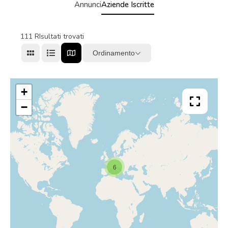
Annunci
Aziende Iscritte
111
RIsultati trovati
Ordinamento
+
−
6