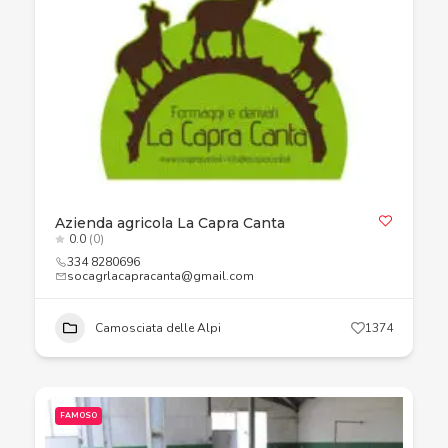
Azienda agricola La Capra Canta
0.0
(0)
334 8280696
socagrlacapracanta@gmail.com
Camosciata delle Alpi
1374
FAMOSO