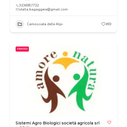
3336957732
stalla.bagaggera@gmail.com
Camosciata delle Alpi
493
FAMOSO
Sistemi Agro Biologici società agricola srl