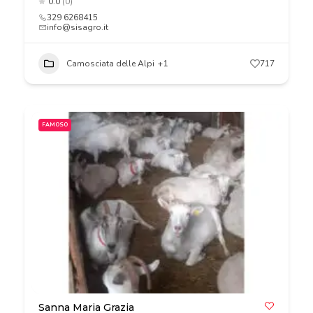
0.0
(0)
329 6268415
info@sisagro.it
Camosciata delle Alpi
+1
717
FAMOSO
Sanna Maria Grazia