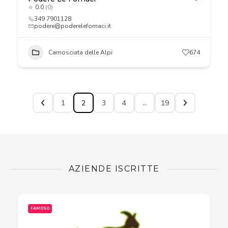
0.0
(0)
349 7901128
podere@poderelefornaci.it
Camosciata delle Alpi
674
1
2
3
4
…
19
AZIENDE ISCRITTE
FAMOSO