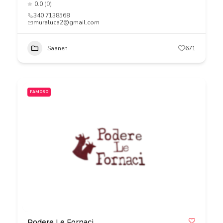
0.0
(0)
340 7138568
muraluca2@gmail.com
Saanen
671
FAMOSO
Podere Le Fornaci