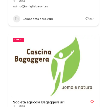
0.0
(0)
info@famigliabaroni.eu
Camosciata delle Alpi
937
FAMOSO
Società agricola Bagaggera srl
0.0
(0)