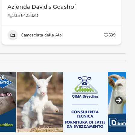
Azienda David’s Goashof
335 5425828
Camosciata delle Alpi
539