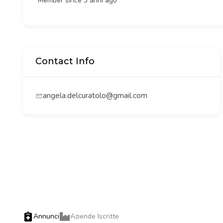
Member since 3 anni ago
Contact Info
angela.delcuratolo@gmail.com
Annunci
Aziende Iscritte