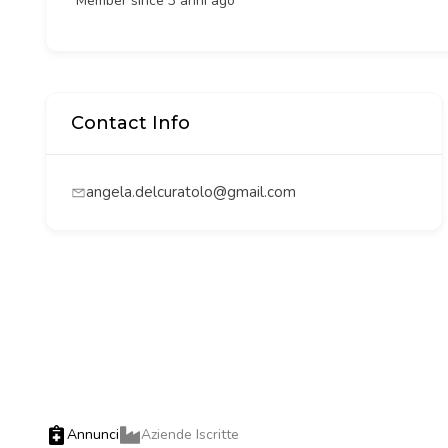
Member since 3 anni ago
Contact Info
angela.delcuratolo@gmail.com
Annunci
Aziende Iscritte