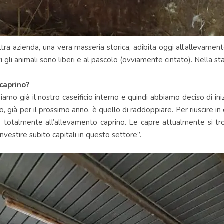
ra azienda, una vera masseria storica, adibita oggi all’allevamen
 gli animali sono liberi e al pascolo (ovviamente cintato). Nella st
caprino?
bbiamo già il nostro caseificio interno e quindi abbiamo deciso di 
o, già per il prossimo anno, è quello di raddoppiare. Per riuscire 
totalmente all’allevamento caprino. Le capre attualmente si trov
nvestire subito capitali in questo settore”.