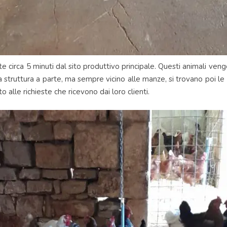
te circa 5 minuti dal sito produttivo principale. Questi animali ven
una struttura a parte, ma sempre vicino alle manze, si trovano poi le
 alle richieste che ricevono dai loro clienti.