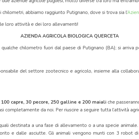
e due aziende agricole pugliesi, molto diverse tra loro ma entram
 chilometri, abbiamo raggiunto Putignano, dove si trova sia l’
Azien
 loro attività e dei loro allevamenti!
AZIENDA AGRICOLA BIOLOGICA QUERCETA
 qualche chilometro fuori dal paese di Putignano (BA); si arriva p
sponsabile del settore zootecnico e agricolo, insieme alla collabor
, 100 capre, 30 pecore, 250 galline e 200 maiali
che passeranno
si completamente da noi. Per riuscire a seguire tutta l’attività agr
quali destinata a una fase di allevamento o a una specie animale. L
artorito e dalle asciutte. Gli animali vengono munti con 3 robot