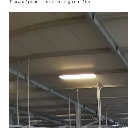
33l/capo/giorno, stoccati nel frigo da 110q.