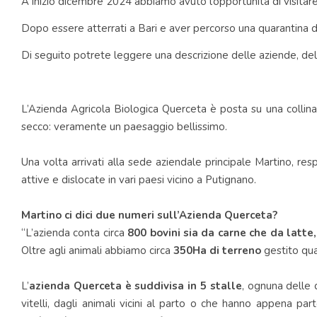
A inizio dicembre 2024 abbiamo avuto l’opportunità di visitar
Dopo essere atterrati a Bari e aver percorso una quarantina di
Di seguito potrete leggere una descrizione delle aziende, delle
L’Azienda Agricola Biologica Querceta è posta su una collina
secco: veramente un paesaggio bellissimo.
Una volta arrivati alla sede aziendale principale Martino, re
attive e dislocate in vari paesi vicino a Putignano.
Martino ci dici due numeri sull’Azienda Querceta?
“L’azienda conta circa
800 bovini sia da carne che da latte
Oltre agli animali abbiamo circa
350Ha di terreno
gestito qua
L’
azienda Querceta è suddivisa in 5 stalle
, ognuna delle 
vitelli, dagli animali vicini al parto o che hanno appena p