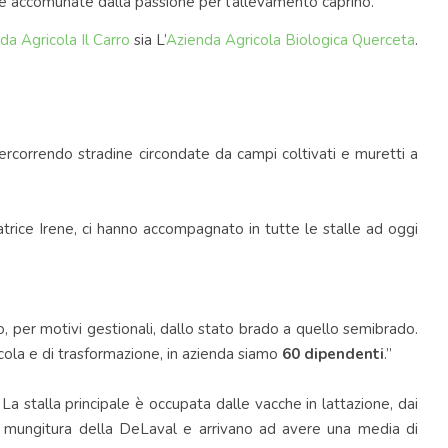
be accomunate dalla passione per l’allevamento caprino.
da Agricola Il Carro
sia L’
Azienda Agricola Biologica Querceta
.
ercorrendo stradine circondate da campi coltivati e muretti a
atrice Irene, ci hanno accompagnato in tutte le stalle ad oggi
, per motivi gestionali, dallo stato brado a quello semibrado.
icola e di trasformazione, in azienda siamo
60 dipendenti
.”
a stalla principale è occupata dalle vacche in lattazione, dai
 di mungitura della DeLaval e arrivano ad avere una media di