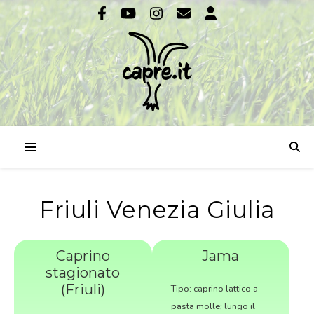
Friuli Venezia Giulia
Caprino
Jama
stagionato
(Friuli)
Tipo: caprino lattico a
pasta molle; lungo il